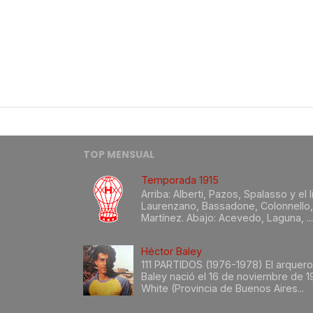
TOP MENSUAL
Temporada 1915
Arriba: Alberti, Pazos, Spalasso y el
Laurenzano, Bassadone, Colonnello, 
Martínez. Abajo: Acevedo, Laguna, ...
Héctor Baley
111 PARTIDOS (1976-1978) El arquer
Baley nació el 16 de noviembre de 1
White (Provincia de Buenos Aires...