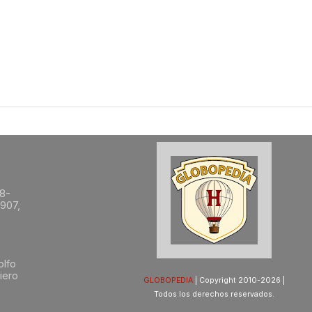
8-
1907,
olfo
iero
GLOBOPEDIA
| Copyright 2010-2026 |
Todos los derechos reservados.