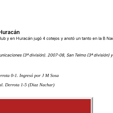
n Huracán
 club y en Huracán jugó 4 cotejos y anotó un tanto en la B N
unicaciones (3ª división).
2007-08, San Telmo (3ª división) 
rota 0-1. Ingresó por J M Sosa
l.
Derrota 1-5
(Diaz Nachar)