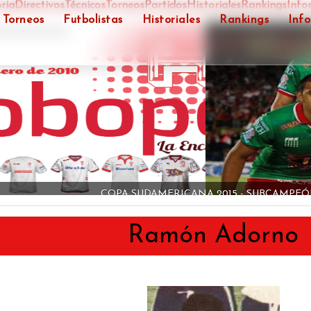
ria
Directivos
Técnicos
Torneos
Partidos
Historiales
Rankings
Info
Torneos
Futbolistas
Historiales
Rankings
Inf
">
COPA SUDAMERICANA 2015 - SUBCAMPE
Ramón Adorno