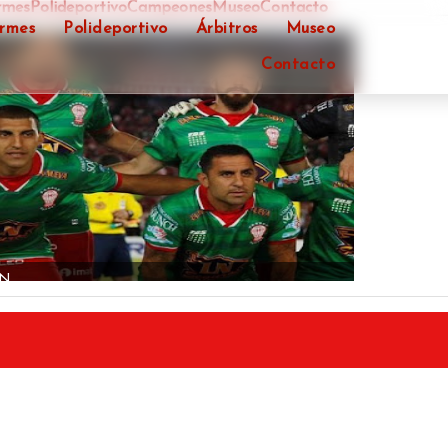
rmes
Polideportivo
Campeones
Museo
Contacto
ormes
Polideportivo
Árbitros
Museo
Contacto
ÓN