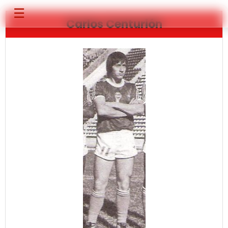
☰
Carlos Centurión