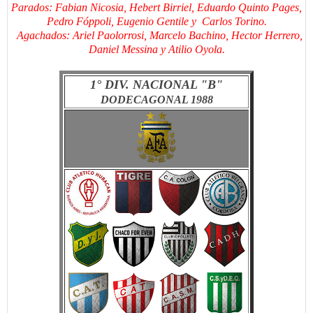
Parados: Fabian Nicosia, Hebert Birriel, Eduardo Quinto Pages,
Pedro Fóppoli, Eugenio Gentile y Carlos Torino.
Agachados: Ariel Paolorrosi, Marcelo Bachino, Hector Herrero,
Daniel Messina y Atilio Oyola.
1° DIV. NACIONAL "B"
DODECAGONAL 1
988