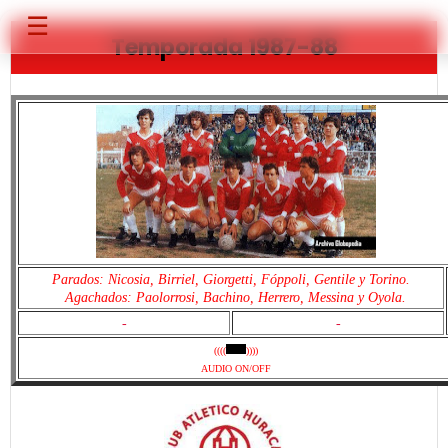
☰
Temporada 1987-88
Parados: Nicosia, Birriel, Giorgetti, Fóppoli, Gentile y Torino.
Agachados: Paolorrosi, Bachino, Herrero, Messina y Oyola.
-
-
((((
))))
AUDIO ON/OFF