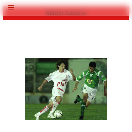
☰
Martín Asencio