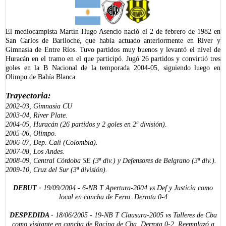
El mediocampista Martín Hugo Asencio nació el 2 de febrero de 1982 en
San Carlos de Bariloche, que había actuado anteriormente en River y
Gimnasia de Entre Ríos. Tuvo partidos muy buenos y levantó el nivel de
Huracán en el tramo en el que participó. Jugó 26 partidos y convirtió tres
goles en la B Nacional de la temporada 2004-05, siguiendo luego en
Olimpo de Bahía Blanca.
Trayectoria:
2002-03, Gimnasia CU
2003-04, River Plate.
2004-05, Huracán (26 partidos y 2 goles en 2ª división).
2005-06, Olimpo.
2006-07, Dep. Cali (Colombia).
2007-08, Los Andes.
2008-09, Central Córdoba SE (3ª div.) y Defensores de Belgrano (3ª div.).
2009-10, Cruz del Sur (3ª división).
DEBUT -
19/09/2004 - 6-NB T Apertura-2004 vs Def y Justicia como
local en cancha de Ferro. D
errota 0-4
DESPEDIDA -
18/06/2005 - 19-NB T Clausura-2005 vs Talleres de Cba
como visitante en cancha de Racing de Cba. Derrota 0-2. Reemplazó a