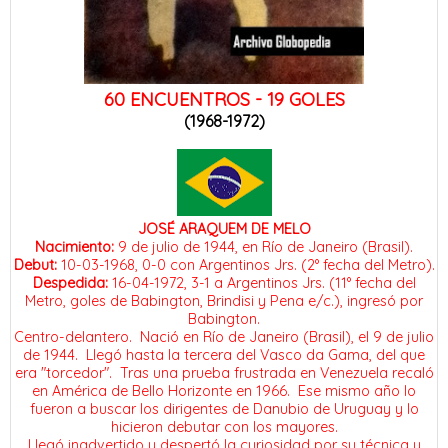
60 ENCUENTROS -
19 GOLES
(1968-1972)
JOSÉ ARAQUEM DE MELO
Nacimiento:
9 de julio de 1944, en Río de Janeiro (Brasil).
Debut:
10-03-1968, 0-0 con Argentinos Jrs. (2° fecha del Metro).
Despedida:
16-04-1972, 3-1 a Argentinos Jrs. (11° fecha del
Metro, goles de Babington, Brindisi y Pena e/c.), ingresó por
Babington.
Centro-delantero. Nació en Río de Janeiro (Brasil), el 9 de julio
de 1944. L
l
egó hasta la tercera del Vasco da Gama, del que
era "torcedor". Tras una prueba frustrada en Venezuela recaló
en América de Bello Horizonte en 1966. Ese mismo año lo
fueron a buscar los dirigentes de Danubio de Uruguay y lo
hicieron debutar con los mayores.
Llegó inadvertido y despertó la curiosidad por su técnica y