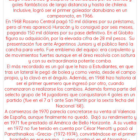
goles fantásticos de larga distancia y hasta de chilena.
Inclusive, logró ser el primer goleador danubiano en un
campeonato, en 1966.
En 1968 Rosario Central pagó 10 mil dólares por su préstamo,
pero al mes apareció Huracán y lo consiguió por seis meses,
pagando 150 mil dólares por su pase definitivo. En el Globito
figura su adquisición, por la elevada cifra de 28 mil pesos. Su
presentación fue ante Argentinos Juniors y el público llenó la
cancha para verlo. Fue emblema del equipo: era corpulento y
de movimientos fuertes aunque en el área resolvía con soltura
y con su extraordinaria potente comba.
El más recordado es un gol que le hizo a Estudiantes, en que
tras un lateral le pegó de bolea y como venía, desde el campo
propio, y la clavó en el ángulo. Además, en 1968 hizo historia al
ser el primer quemero que ingresó por otro, cuando
comenzaron a realizarse los cambios. Además forma parte del
selecto grupo de 14 jugadores que conquistaron 4 goles en un
partido (fue en el 7 a 1 ante San Martín por la sexta fecha del
Nacional '68).
A comienzos de 1970 parecía concretarse su venta al Valencia
de España, aunque finalmente no quedó. Bajó su rendimiento y
en 1971 fue prestado al América de Bello Horizonte. A su vuelta
en 1972 no fue tenido en cuenta por César Menotti y pasó al
Panathinaikos -Grecia- (1972-1974), convirtiéndose en el primer
brasileño en ese equipo. Luego continuó en el Atromitos -