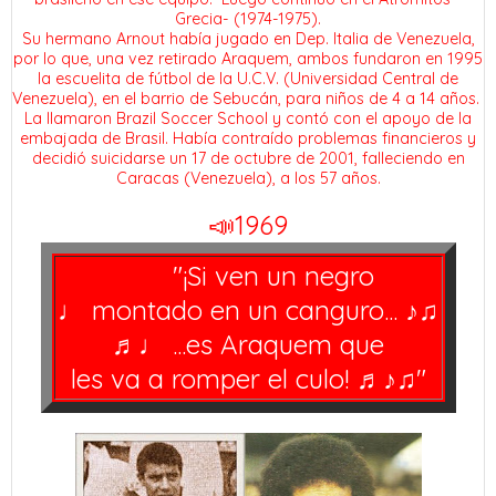
Grecia- (1974-1975).
Su hermano Arnout había jugado en Dep. Italia de Venezuela,
por lo que, una vez retirado Araquem, ambos fundaron en 1995
la escuelita de fútbol de la U.C.V. (Universidad Central de
Venezuela), en el barrio de Sebucán, para niños de 4 a 14 años.
La llamaron Brazil Soccer School y contó con el apoyo de la
embajada de Brasil. Había contraído problemas financieros y
decidió suicidarse un 17 de octubre de 2001, falleciendo en
Caracas (Venezuela), a los 57 años.
📣1969
🎼
"¡Si ven un negro
♩ montado en un canguro... ♪♫
♬♩ ...es Araquem que
les va a romper el culo! ♬♪♫"