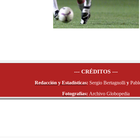
--- CRÉDITOS ---
Redacción y Estadísticas
:
Sergio Bertagnolli
y
Pabl
Fotografías
:
Archivo Globopedia