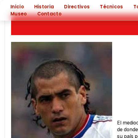
❮
Inicio
Historia
Directivos
Técnicos
T
Museo
Contacto
El medioc
de donde
su país p