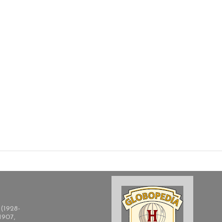
(1928-
1907,