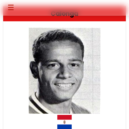
☰
Calonga