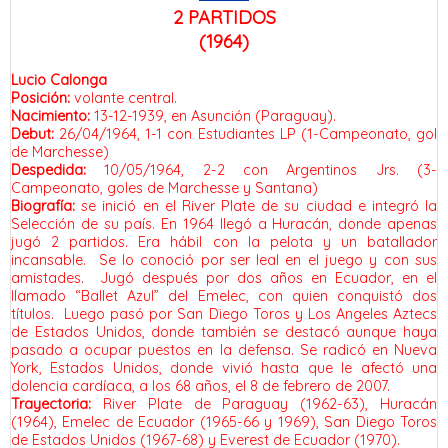
2 PARTIDOS
(1964)
Lucio Calonga
Posición:
volante central.
Nacimiento:
13-12-1939, en Asunción (Paraguay).
Debut:
26/04/1964, 1-1 con Estudiantes LP (1-Campeonato, gol
de Marchesse)
Despedida:
10/05/1964, 2-2 con Argentinos Jrs. (3-
Campeonato, goles de Marchesse y Santana)
Biografía:
se inició en el River Plate de su ciudad e integró la
Selección de su país. En 1964 llegó a Huracán, donde apenas
jugó 2 partidos. Era hábil con la pelota y un batallador
incansable. Se lo conoció por ser leal en el juego y con sus
amistades. Jugó después por dos años en Ecuador, en el
llamado “Ballet Azul” del Emelec, con quien conquistó dos
títulos. Luego pasó por San Diego Toros y Los Angeles Aztecs
de Estados Unidos, donde también se destacó aunque haya
pasado a ocupar puestos en la defensa. Se radicó en Nueva
York, Estados Unidos, donde vivió hasta que le afectó una
dolencia cardíaca, a los 68 años, el 8 de febrero de 2007.
Trayectoria:
River Plate de Paraguay (1962-63), Huracán
(1964), Emelec de Ecuador (1965-66 y 1969), San Diego Toros
de Estados Unidos (1967-68) y Everest de Ecuador (1970).