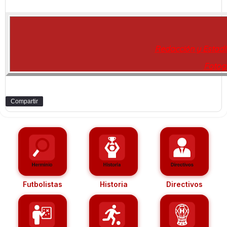
Redacción y Estadí
Fotog
Compartir
Futbolistas
Historia
Directivos