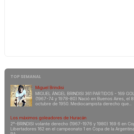
TOP SEMANAL
Miguel Brindisi
MIGUEL ÁNGEL BRINDISI 361 PARTIDOS - 169 GO
(1967-74 y 1978-80) Nació en Buenos Aires, el 8
octubre de 1950. Mediocampista derecho que...
Los máximos goleadores de Huracán
2°-BRINDISI volante derecho (1967-1976 y 1980) 169 6 en C
Libertadores 162 en el campeonato 1 en Copa de la Argentin
BA...