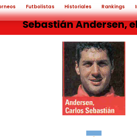
orneos
Futbolistas
Historiales
Rankings
Sebastián Andersen, e