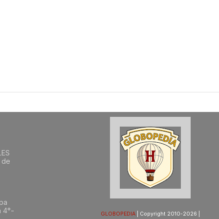
LES
 de
opa
a 4°-
GLOBOPEDIA
| Copyright 2010-2026 |