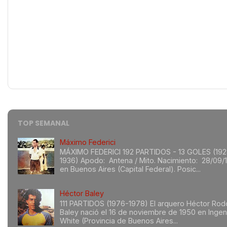
TOP SEMANAL
Máximo Federici
MÁXIMO FEDERICI 192 PARTIDOS - 13 GOLES (192
1936) Apodo: Antena / Mito. Nacimiento: 28/09/
en Buenos Aires (Capital Federal). Posic...
Héctor Baley
111 PARTIDOS (1976-1978) El arquero Héctor Rod
Baley nació el 16 de noviembre de 1950 en Ingen
White (Provincia de Buenos Aires...