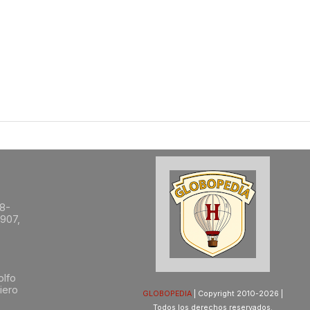
8-
1907,
olfo
iero
GLOBOPEDIA
| Copyright 2010-2026 |
Todos los derechos reservados.