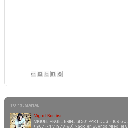
TOP SEMANAL
Miguel Brindisi
MIGUEL ÁNGEL BRINDISI 361 PARTIDOS - 169 GO
(1967-74 y 1978-80) Nació en Buenos Aires, el 8