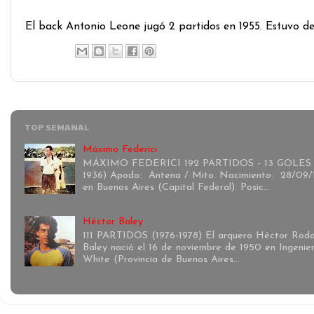
El back Antonio Leone jugó 2 partidos en 1955. Estuvo d
TOP SEMANAL
Máximo Federici
MÁXIMO FEDERICI 192 PARTIDOS - 13 GOLES 
1936) Apodo: Antena / Mito. Nacimiento: 28/09/
en Buenos Aires (Capital Federal). Posic...
Héctor Baley
111 PARTIDOS (1976-1978) El arquero Héctor Rodo
Baley nació el 16 de noviembre de 1950 en Ingenie
White (Provincia de Buenos Aires...