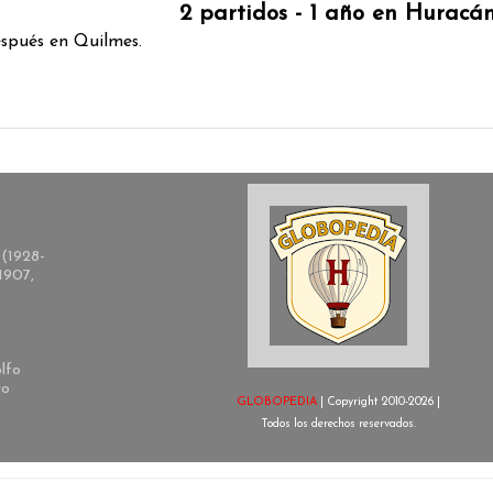
2 partidos - 1 año en Huracá
espués en Quilmes.
(1928-
1907,
lfo
ro
GLOBOPEDIA
| Copyright 2010-2026 |
Todos los derechos reservados.