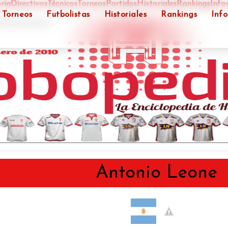
ria
Directivos
Técnicos
Torneos
Partidos
Historiales
Rankings
Info
Torneos
Futbolistas
Historiales
Rankings
Inf
">
Antonio Leone