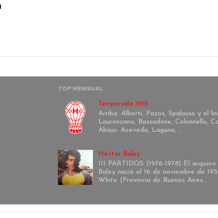
n
TOP MENSUAL
Temporada 1915
Arriba: Alberti, Pazos, Spalasso y el l
Laurenzano, Bassadone, Colonnello, Ca
Abajo: Acevedo, Laguna, ...
Héctor Baley
111 PARTIDOS (1976-1978) El arquero
Baley nació el 16 de noviembre de 195
White (Provincia de Buenos Aires...