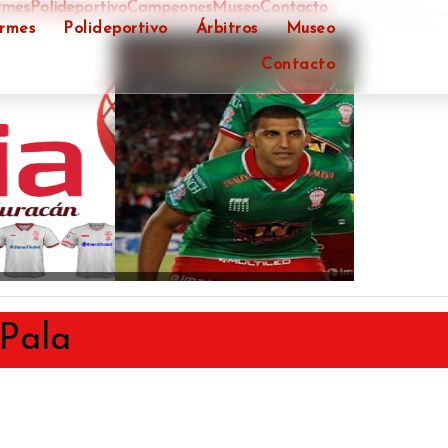
rmes
Polideportivo
Campeones
Museo
Contacto
ormes
Polideportivo
Árbitros
Museo
Contacto
ÓN
 Pala