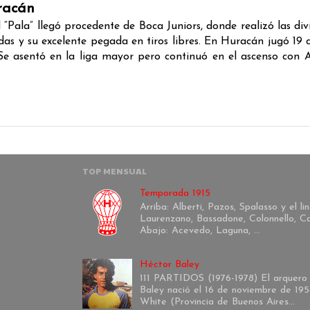
uracán
ala” llegó procedente de Boca Juniors, donde realizó las divis
das y su excelente pegada en tiros libres. En Huracán jugó 19 
e asentó en la liga mayor pero continuó en el ascenso con A
TOP MENSUAL
Temporada 1915
Arriba: Alberti, Pazos, Spalasso y el l
Laurenzano, Bassadone, Colonnello, Ca
Abajo: Acevedo, Laguna, ...
Héctor Baley
111 PARTIDOS (1976-1978) El arquero
Baley nació el 16 de noviembre de 195
White (Provincia de Buenos Aires...