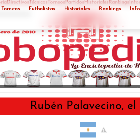
ria
Directivos
Técnicos
Torneos
Partidos
Historiales
Rankings
Info
Torneos
Futbolistas
Historiales
Rankings
Inf
">
COPA SUDAMERICANA 2015 - SUBCAMPE
Rubén Palavecino, el