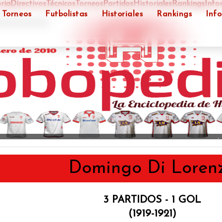
ria
Directivos
Técnicos
Torneos
Partidos
Historiales
Rankings
Info
Torneos
Futbolistas
Historiales
Rankings
Inf
">
COPA SUDAMERICANA 2015 - SUBCAMPE
Domingo Di Loren
3 PARTIDOS - 1 GOL
(1919-1921)