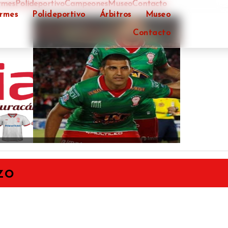
rmes
Polideportivo
Campeones
Museo
Contacto
ormes
Polideportivo
Árbitros
Museo
Contacto
ÓN
zo